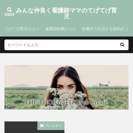
みんな仲良く看護師ママのてげてげ育
児
てげてげ育児のコツ
看護師転職のコツ
扶養内で生活する節約術
アレルギー